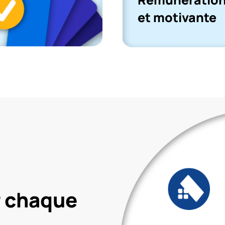
et motivante
r chaque