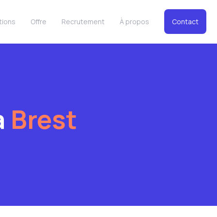
tions
Offre
Recrutement
À propos
Contact
à
Brest