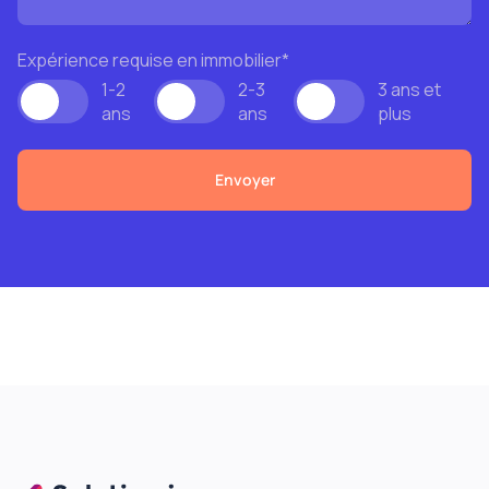
Expérience requise en immobilier
*
1-2
2-3
3 ans et
ans
ans
plus