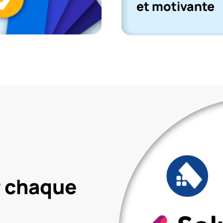
et motivante
r chaque