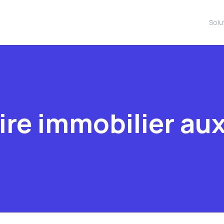
Solu
re immobilier au