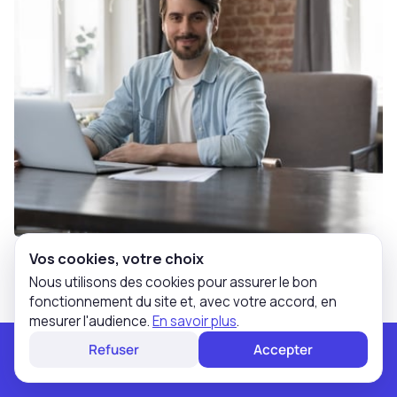
Vos cookies, votre choix
AGENT COMMERCIAL IMMOBILIER
Nous utilisons des cookies pour assurer le bon
Tout savoir sur l'agent commercial
fonctionnement du site et, avec votre accord, en
mesurer l'audience.
En savoir plus
.
immobilier autoentrepreneur
Rendez-vous personnalisé et gratuit pour devenir
Refuser
Accepter
L’agent commercial immobilier auto-entrepreneur
mandataire solution.immo
bénéficie d’un statut simple à mettre en place et à...