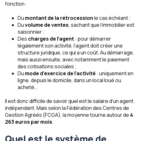
fonction :
Du
montant de la rétrocession
le cas échéant ;
Du
volume de ventes
, sachant que l’immobilier est
saisonnier ;
Des
charges de l’agent
: pour démarrer
légalement son activité, l’agent doit créer une
structure juridique, ce qui a un coût. Au démarrage,
mais aussi ensuite, avec notamment le paiement
des cotisations sociales ;
Du
mode d’exercice de l’activité
: uniquement en
ligne, depuis le domicile, dans un local loué ou
acheté…
Il est donc difficile de savoir quel est le salaire d’un agent
indépendant. Mais selon la Fédération des Centres de
Gestion Agréés (FCGA), la moyenne tourne autour de
4
263 euros par mois
.
Quel est le système de