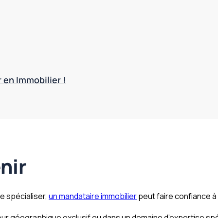
 en Immobilier !
nir
se spécialiser,
un mandataire immobilier
peut faire confiance à
cteur géographique exclusif ou dans un domaine d’expertise spé