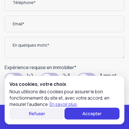
Expérience requise en immobilier
*
1-2
2-3
3 ans et
ans
ans
plus
Vos cookies, votre choix
Nous utilisons des cookies pour assurer le bon
fonctionnement du site et, avec votre accord, en
mesurer l'audience.
En savoir plus
.
Rendez-vous personnalisé et gratuit pour devenir
Refuser
Accepter
mandataire solution.immo